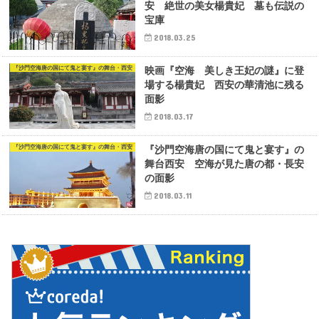
安 絶世の美女楊貴妃 墓も伝説の
宝庫
2018.03.25
『沙門空海唐の国にて鬼と宴す』の舞台・西安
映画『空海 美しき王妃の謎』に登
場する楊貴妃 西安の華清池に残る
面影
2018.03.17
『沙門空海唐の国にて鬼と宴す』の舞台・西安
『沙門空海唐の国にて鬼と宴す』の
舞台西安 空海が見た唐の都・長安
の面影
2018.03.11