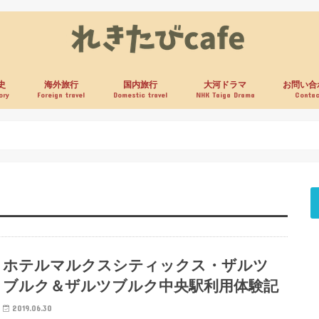
史
海外旅行
国内旅行
大河ドラマ
お問い合
ory
Foreign travel
Domestic travel
NHK Taiga Drama
Contac
ホテルマルクスシティックス・ザルツ
ブルク＆ザルツブルク中央駅利用体験記
2019.06.30