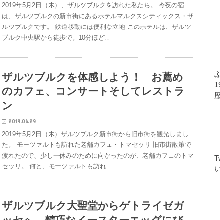
2019年5月2日（木）、ザルツブルクを訪れた私たち。 今夜の宿
は、ザルツブルクの新市街にあるホテルマルクスシティックス・ザ
ルツブルクです。 鉄道移動には便利な立地 このホテルは、ザルツ
ブルク中央駅から徒歩で。10分ほど…
ザルツブルクを体感しよう！ お薦め
のカフェ、コンサートそしてレストラ
ン
2019.06.29
2019年5月2日（木）ザルツブルク新市街から旧市街を観光しまし
た。 モーツァルトも訪れた老舗カフェ・トマセッリ 旧市街散策で
疲れたので、少し一休みのために向かったのが、老舗カフェのトマ
セッリ。 何と、モーツァルトも訪れ…
ザルツブルク大聖堂からゲトライゼガ
ッセへ 精巧なイースターエッグにび