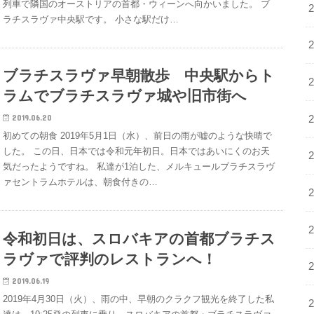
列車で隣国のオーストリアの首都・ウィーンへ向かいました。 ブ
ラチスラヴァ中央駅です。 小さな駅だけ…
ブラチスラヴァ早朝散歩 中央駅からト
ラムでブラチスラヴァ城や旧市街へ
2019.06.20
初めての朝食 2019年5月1日（水）、前日の雨が嘘のような快晴で
した。 この日、日本では令和元年初日。日本ではあいにくのお天
気だったようですね。 私達が1泊した、メルキュールブラチスラヴ
ァセントラムホテルは、朝食付きの…
令和初日は、スロバキアの首都ブラチス
ラヴァで評判のレストランへ！
2019.06.19
2019年4月30日（火）、雨の中、早朝のクラクフ観光を終了した私