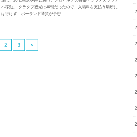
達は、10:25発の列車に乗り、スロバキアの首都・ブラチスラヴァ
へ移動。 クラクフ観光は早朝だったので、入場料を支払う場所に
は行けず、ポーランド通貨が予想…
2
3
>