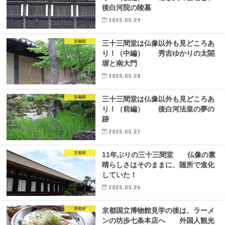
後白河院の陵墓
2025.05.29
京都府
三十三間堂は仏像以外も見どころあ
り！（中編） 秀吉ゆかりの太閤
塀と南大門
2025.05.28
京都府
三十三間堂は仏像以外も見どころあ
り！（前編） 後白河法皇の夢の
跡
2025.05.27
京都府
11年ぶりの三十三間堂 仏像の素
晴らしさはそのままに、随所で進化
していた！
2025.05.26
京都府
京都国立博物館見学の後は、ラーメ
ンの坊歩七条本店へ 外国人観光