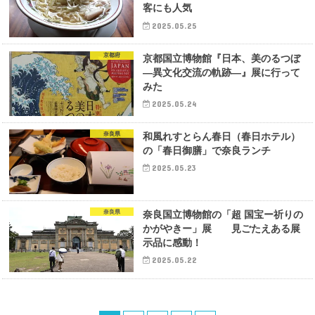
客にも人気
2025.05.25
京都府
京都国立博物館『日本、美のるつぼ
―異文化交流の軌跡―』展に行って
みた
2025.05.24
奈良県
和風れすとらん春日（春日ホテル）
の「春日御膳」で奈良ランチ
2025.05.23
奈良県
奈良国立博物館の「超 国宝ー祈りの
かがやきー」展 見ごたえある展
示品に感動！
2025.05.22