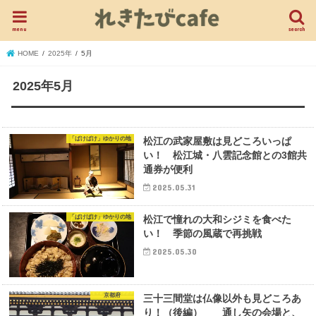
menu
search
HOME
2025年
5月
2025年5月
「ばけばけ」ゆかりの地
松江の武家屋敷は見どころいっぱ
い！ 松江城・八雲記念館との3館共
通券が便利
2025.05.31
「ばけばけ」ゆかりの地
松江で憧れの大和シジミを食べた
い！ 季節の風蔵で再挑戦
2025.05.30
京都府
三十三間堂は仏像以外も見どころあ
り！（後編） 通し矢の会場と、