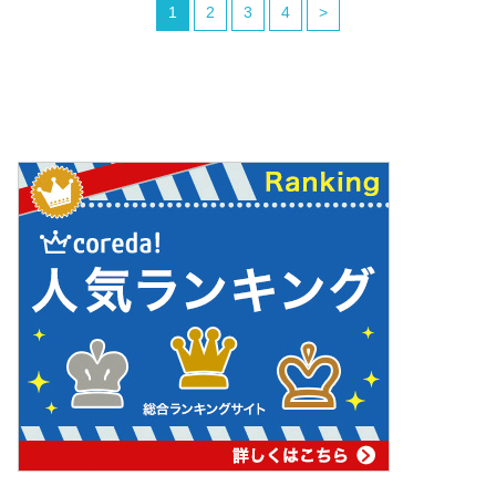
1
2
3
4
>