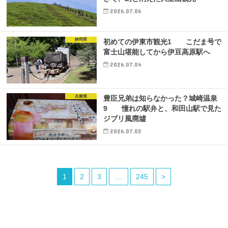
2026.07.06
静岡県
初めての伊東市観光1 こだま号で
富士山堪能してから伊豆高原駅へ
2026.07.04
兵庫県
豊臣兄弟は知らなかった？城崎温泉
9 憧れの駅弁と、和田山駅で見た
ジブリ風廃墟
2026.07.02
1
2
3
…
245
>