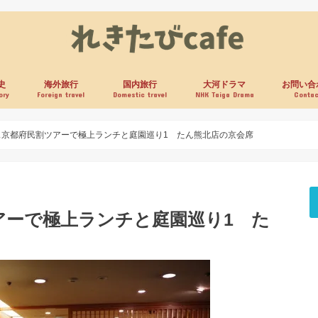
史
海外旅行
国内旅行
大河ドラマ
お問い合
ory
Foreign travel
Domestic travel
NHK Taiga Drama
Contac
ス京都府民割ツアーで極上ランチと庭園巡り1 たん熊北店の京会席
アーで極上ランチと庭園巡り1 た