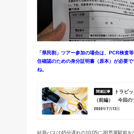
「県民割」ツアー参加の場合は、PCR検査等
住確認のための身分証明書（原本）が必要で
ね。
トラピッ
（前編） 今回の
2022年7月13日
結局バスは45分遅れの10:05にJR芦屋駅