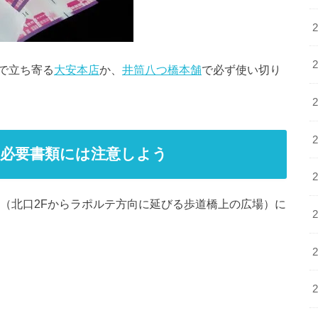
で立ち寄る
大安本店
か、
井筒八つ橋本舗
で必ず使い切り
必要書類には注意しよう
キ（北口2Fからラポルテ方向に延びる歩道橋上の広場）に