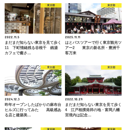
東京都
東京都
2022.11.5
2025.11.11
まだまだ知らない東京を見て歩く
はとバスツアーで行く東京観光ツ
11 下町情緒残る谷根千 銭湯
アー2 東京の新名所・豊洲千
カフェで癒さ…
客万来
東京都
東京都
2024.12.3
2022.10.29
昨年オープンしたばかりの麻布台
まだまだ知らない東京を見て歩く
ヒルズに行ってみた 高級感あ
4 江戸相撲発祥の地・富岡八幡
る店と建築美…
宮境内は記念…
東京都
東京都