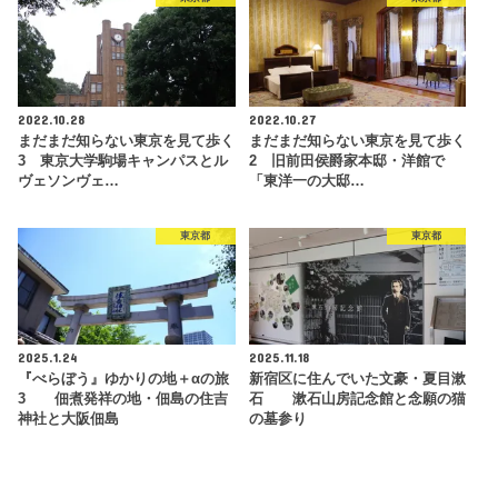
2022.10.28
2022.10.27
まだまだ知らない東京を見て歩く
まだまだ知らない東京を見て歩く
3 東京大学駒場キャンパスとル
2 旧前田侯爵家本邸・洋館で
ヴェソンヴェ…
「東洋一の大邸…
東京都
東京都
2025.1.24
2025.11.18
『べらぼう』ゆかりの地＋αの旅
新宿区に住んでいた文豪・夏目漱
3 佃煮発祥の地・佃島の住吉
石 漱石山房記念館と念願の猫
神社と大阪佃島
の墓参り