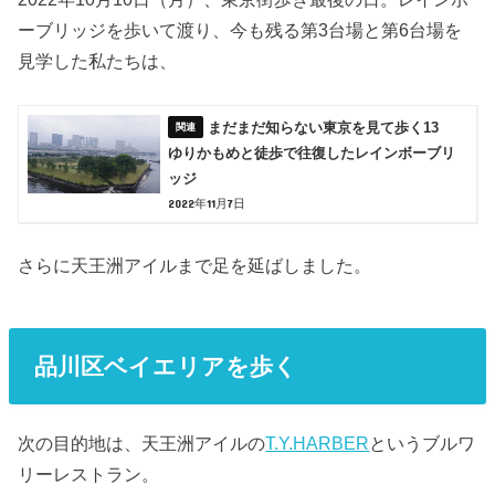
ーブリッジを歩いて渡り、今も残る第3台場と第6台場を
見学した私たちは、
まだまだ知らない東京を見て歩く13
ゆりかもめと徒歩で往復したレインボーブリ
ッジ
2022年11月7日
さらに天王洲アイルまで足を延ばしました。
品川区ベイエリアを歩く
次の目的地は、天王洲アイルの
T.Y.HARBER
というブルワ
リーレストラン。