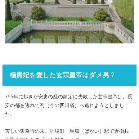
楊貴妃を愛した玄宗皇帝はダメ男？
755年に起きた安史の乱の鎮定に失敗した玄宗皇帝は、長
安の都を逃れて蜀（今の四川省）へ逃れようとしまし
た。
苦しい逃避行の末、宿場町・馬嵬（ばかい）駅で近衛兵