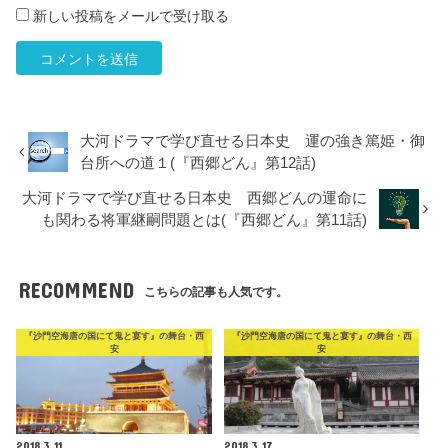
新しい投稿をメールで受け取る
大河ドラマで学び直せる日本史 運の強き篤姫・御
台所への道１(『西郷どん』第12話)
大河ドラマで学び直せる日本史 西郷どんの運命に
も関わる将軍継嗣問題とは(『西郷どん』第11話)
RECOMMEND
こちらの記事も人気です。
『沙門空海唐の国にて鬼と宴す』の舞台・西
『沙門空海唐の国にて鬼と宴す』の舞台・西
安
安
2018.3.11
2018.3.17