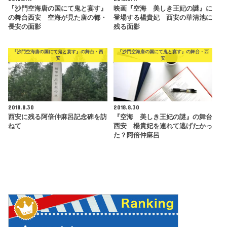
『沙門空海唐の国にて鬼と宴す』
映画『空海 美しき王妃の謎』に
の舞台西安 空海が見た唐の都・
登場する楊貴妃 西安の華清池に
長安の面影
残る面影
『沙門空海唐の国にて鬼と宴す』の舞台・西
『沙門空海唐の国にて鬼と宴す』の舞台・西
安
安
2018.8.30
2018.8.30
西安に残る阿倍仲麻呂記念碑を訪
『空海 美しき王妃の謎』の舞台
ねて
西安 楊貴妃を連れて逃げたかっ
た？阿倍仲麻呂