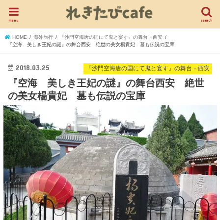
menu
search
HOME
海外旅行
『沙門空海唐の国にて鬼と宴す』の舞台・西安
『空海 美しき王妃の謎』の舞台西安 絶世の美女楊貴妃 墓も伝説の宝庫
2018.03.25
『沙門空海唐の国にて鬼と宴す』の舞台・西安
『空海 美しき王妃の謎』の舞台西安 絶世
の美女楊貴妃 墓も伝説の宝庫