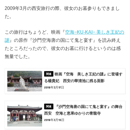
2009年3月の西安旅行の際、彼女のお墓参りもできまし
た。
この旅行はちょうど、映画『
空海−KU-KAI− 美しき王妃の
謎
』の原作『沙門空海唐の国にて鬼と宴す』を読み終え
たところだったので、彼女のお墓に行けるというのは感
無量でした。
映画『空海 美しき王妃の謎』に登場す
る楊貴妃 西安の華清池に残る面影
2018年3月17日
『沙門空海唐の国にて鬼と宴す』の舞台
西安 空海と恵果ゆかりの青龍寺
2018年3月15日