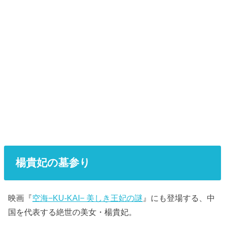
楊貴妃の墓参り
映画『
空海−KU-KAI− 美しき王妃の謎
』にも登場する、中
国を代表する絶世の美女・楊貴妃。