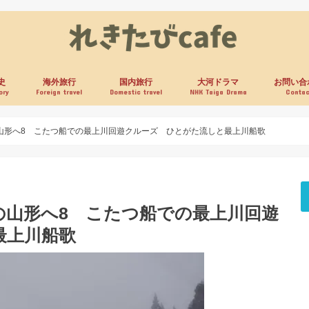
史
海外旅行
国内旅行
大河ドラマ
お問い合
ory
Foreign travel
Domestic travel
NHK Taiga Drama
Contac
の山形へ8 こたつ船での最上川回遊クルーズ ひとがた流しと最上川船歌
冬の山形へ8 こたつ船での最上川回遊
最上川船歌