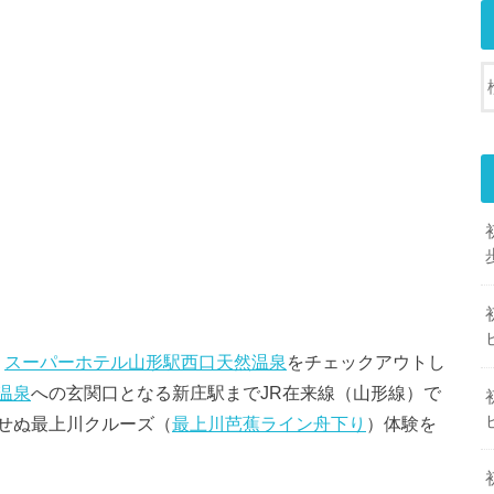
。
スーパーホテル山形駅西口天然温泉
をチェックアウトし
温泉
への玄関口となる新庄駅までJR在来線（山形線）で
せぬ最上川クルーズ（
最上川芭蕉ライン舟下り
）体験を