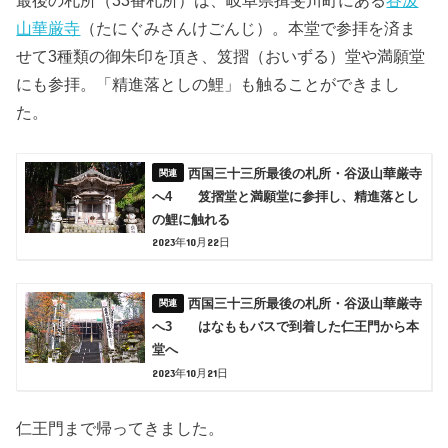
最後の札所（33番札所）は、岐阜県揖斐川町にある
谷汲
山華厳寺
（たにぐみさんけごんじ）。本堂で参拝を済ま
せて3種類の御朱印を頂き、笈摺（おいずる）堂や満願堂
にも参拝。「精進落としの鯉」も触ることができまし
た。
西国三十三所最後の札所・谷汲山華厳寺
へ4 笈摺堂と満願堂に参拝し、精進落とし
の鯉に触れる
2023年10月22日
西国三十三所最後の札所・谷汲山華厳寺
へ3 はなももバスで到着した仁王門から本
堂へ
2023年10月21日
仁王門まで帰ってきました。