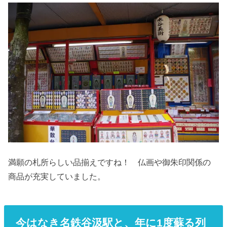
満願の札所らしい品揃えですね！ 仏画や御朱印関係の
商品が充実していました。
今はなき名鉄谷汲駅と、年に1度蘇る列