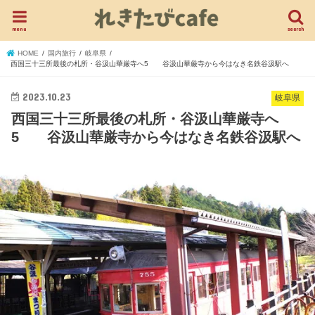
menu
search
HOME
国内旅行
岐阜県
西国三十三所最後の札所・谷汲山華厳寺へ5 谷汲山華厳寺から今はなき名鉄谷汲駅へ
2023.10.23
岐阜県
西国三十三所最後の札所・谷汲山華厳寺へ
5 谷汲山華厳寺から今はなき名鉄谷汲駅へ