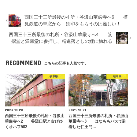
西国三十三所最後の札所・谷汲山華厳寺へ6 樽
見鉄道の車窓から 鉄印をもらうのは難しい！
西国三十三所最後の札所・谷汲山華厳寺へ4 笈
摺堂と満願堂に参拝し、精進落としの鯉に触れる
RECOMMEND
こちらの記事も人気です。
岐阜県
岐阜県
2023.10.20
2023.10.21
西国三十三所最後の札所・谷汲山
西国三十三所最後の札所・谷汲山
華厳寺へ2 谷汲口駅と古びゆ
華厳寺へ3 はなももバスで到
くオハフ502
着した仁王門…