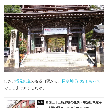
行きは
樽見鉄道
の谷汲口駅から、
揖斐川町はなももバス
でここまで来ましたが、
西国三十三所最後の札所・谷汲山華厳寺
へ2 谷汲口駅と古びゆくオハフ502