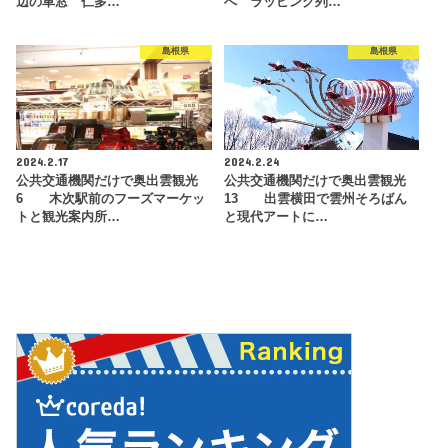
辺の車窓 仁多…
へ ラッピング列…
島根県
島根県
2024.2.17
2024.2.24
公共交通機関だけで奥出雲観光
公共交通機関だけで奥出雲観光
6 木次駅前のフーズマーケッ
13 出雲横田で雲州そろばん
トと観光案内所…
と現代アートに…