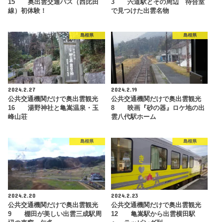
15 奥出雲交通バス（西比田
3 宍道駅とその周辺 待合室
線）初体験！
で見つけた出雲名物
島根県
島根県
2024.2.27
2024.2.19
公共交通機関だけで奥出雲観光
公共交通機関だけで奥出雲観光
16 湯野神社と亀嵩温泉・玉
8 映画『砂の器』ロケ地の出
峰山荘
雲八代駅ホーム
島根県
島根県
2024.2.20
2024.2.23
公共交通機関だけで奥出雲観光
公共交通機関だけで奥出雲観光
9 棚田が美しい出雲三成駅周
12 亀嵩駅から出雲横田駅