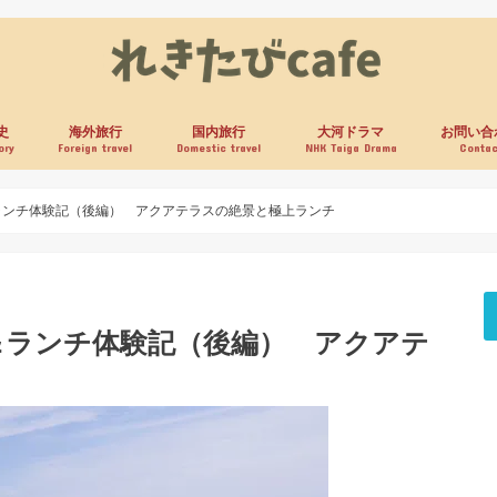
史
海外旅行
国内旅行
大河ドラマ
お問い合
ory
Foreign travel
Domestic travel
NHK Taiga Drama
Contac
ランチ体験記（後編） アクアテラスの絶景と極上ランチ
＆ランチ体験記（後編） アクアテ