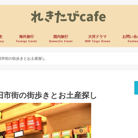
史
海外旅行
国内旅行
大河ドラマ
お問い合
ory
Foreign travel
Domestic travel
NHK Taiga Drama
Contac
旧市街の街歩きとお土産探し
旧市街の街歩きとお土産探し