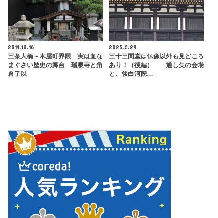
2019.10.16
2025.5.29
三条大橋～木屋町界隈 実は血な
三十三間堂は仏像以外も見どころ
まぐさい歴史の舞台 瑞泉寺と角
あり！（後編） 通し矢の会場
倉了以
と、後白河院…