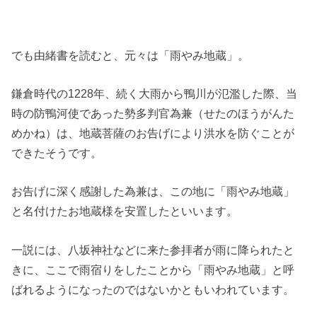
でも由緒書を読むと、元々は「雨やみ地蔵」。
鎌倉時代の1228年、続く大雨から鴨川が氾濫した際、当
時の防鴨河使であった勢多判官為兼（せたのほうがんた
めかね）は、地蔵菩薩のお告げにより洪水を防ぐことが
できたそうです。
お告げに深く感謝した為兼は、この地に「雨やみ地蔵」
と名付けたお地蔵様を安置したといいます。
一説には、八坂神社などに来た参拝者が雨に降られたと
きに、ここで雨宿りをしたことから「雨やみ地蔵」と呼
ばれるようになったのではないかともいわれています。