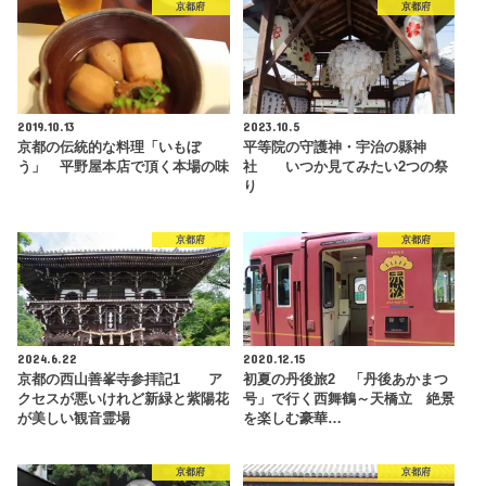
京都府
京都府
2019.10.13
2023.10.5
京都の伝統的な料理「いもぼ
平等院の守護神・宇治の縣神
う」 平野屋本店で頂く本場の味
社 いつか見てみたい2つの祭
り
京都府
京都府
2024.6.22
2020.12.15
京都の西山善峯寺参拝記1 ア
初夏の丹後旅2 「丹後あかまつ
クセスが悪いけれど新緑と紫陽花
号」で行く西舞鶴～天橋立 絶景
が美しい観音霊場
を楽しむ豪華…
京都府
京都府