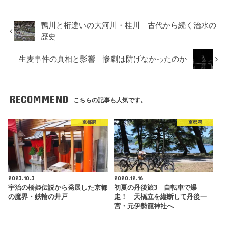
鴨川と桁違いの大河川・桂川 古代から続く治水の
歴史
生麦事件の真相と影響 惨劇は防げなかったのか
RECOMMEND
こちらの記事も人気です。
京都府
京都府
2023.10.3
2020.12.16
宇治の橋姫伝説から発展した京都
初夏の丹後旅3 自転車で爆
の魔界・鉄輪の井戸
走！ 天橋立を縦断して丹後一
宮・元伊勢籠神社へ