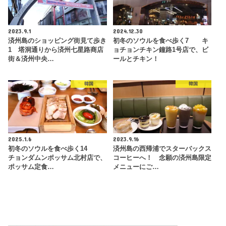
2023.9.1
2024.12.30
済州島のショッピング街見て歩き
初冬のソウルを食べ歩く7 キ
1 塔洞通りから済州七星路商店
ョチョンチキン鐘路1号店で、ビ
街＆済州中央…
ールとチキン！
韓国
韓国
2025.1.6
2023.9.16
初冬のソウルを食べ歩く14
済州島の西帰浦でスターバックス
チョンダムンポッサム北村店で、
コーヒーへ！ 念願の済州島限定
ポッサム定食…
メニューにご…