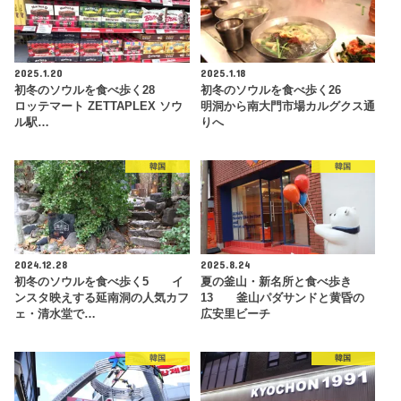
2025.1.20
2025.1.18
初冬のソウルを食べ歩く28
初冬のソウルを食べ歩く26
ロッテマート ZETTAPLEX ソウ
明洞から南大門市場カルグクス通
ル駅…
りへ
韓国
韓国
2024.12.28
2025.8.24
初冬のソウルを食べ歩く5 イ
夏の釜山・新名所と食べ歩き
ンスタ映えする延南洞の人気カフ
13 釜山パダサンドと黄昏の
ェ・清水堂で…
広安里ビーチ
韓国
韓国