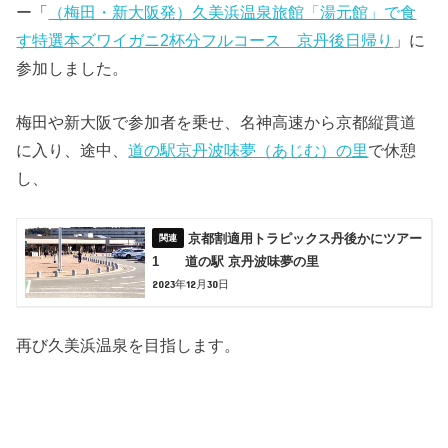
ー「
（梅田・新大阪発）久美浜温泉旅館「湯元館」で食
す特選本ズワイガニ2杯分フルコース 京丹後日帰り
」に
参加しました。
梅田や新大阪で参加者を乗せ、名神高速から京都縦貫道
に入り、途中、
道の駅京丹波味夢（あじむ）の里
で休憩
し、
京都割適用トラピックス丹後かにツアー
1 道の駅 京丹波味夢の里
2023年12月30日
再び久美浜温泉を目指します。