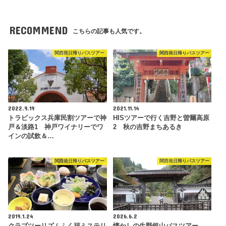
RECOMMEND
こちらの記事も人気です。
関西発日帰りバスツアー
関西発日帰りバスツアー
2022.9.19
2021.11.14
トラピックス兵庫民割ツアーで神
HISツアーで行く吉野と曽爾高原
戸＆淡路1 神戸ワイナリーでワ
2 秋の吉野まちあるき
インの試飲＆…
関西発日帰りバスツアー
関西発日帰りバスツアー
2019.1.24
2026.6.2