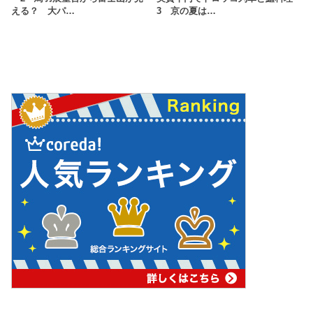
える？ 大パ…
3 京の夏は…