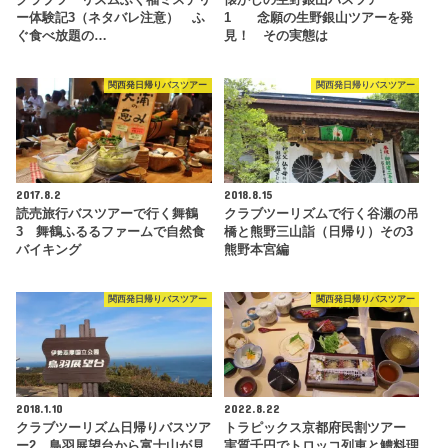
クラブツーリズムふく福ミステリ
懐かしの生野銀山バスツアー
ー体験記3（ネタバレ注意） ふ
1 念願の生野銀山ツアーを発
ぐ食べ放題の…
見！ その実態は
関西発日帰りバスツアー
関西発日帰りバスツアー
2017.8.2
2018.8.15
読売旅行バスツアーで行く舞鶴
クラブツーリズムで行く谷瀬の吊
3 舞鶴ふるるファームで自然食
橋と熊野三山詣（日帰り）その3
バイキング
熊野本宮編
関西発日帰りバスツアー
関西発日帰りバスツアー
2018.1.10
2022.8.22
クラブツーリズム日帰りバスツア
トラピックス京都府民割ツアー
ー2 鳥羽展望台から富士山が見
実質千円でトロッコ列車と鱧料理