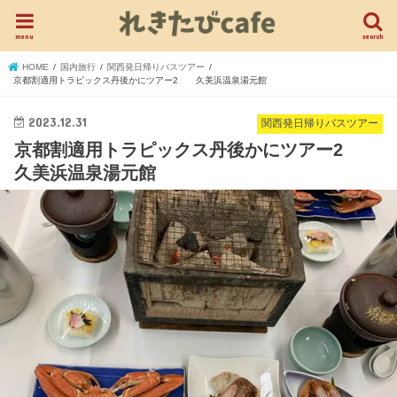
menu
search
HOME
国内旅行
関西発日帰りバスツアー
京都割適用トラピックス丹後かにツアー2 久美浜温泉湯元館
2023.12.31
関西発日帰りバスツアー
京都割適用トラピックス丹後かにツアー2
久美浜温泉湯元館