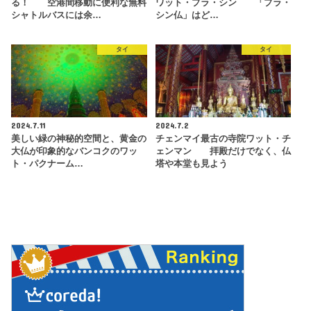
る！ 空港間移動に便利な無料
ワット・プラ・シン 「プラ・
シャトルバスには余…
シン仏」はど…
タイ
タイ
2024.7.11
2024.7.2
美しい緑の神秘的空間と、黄金の
チェンマイ最古の寺院ワット・チ
大仏が印象的なバンコクのワッ
ェンマン 拝殿だけでなく、仏
ト・パクナーム…
塔や本堂も見よう