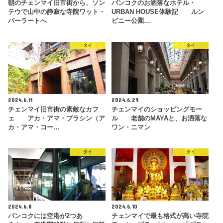
朝のチェンマイ旧市街から、ソン
バンコクのお洒落なホテル・
テウで山中の静寂な寺院ワット・
URBAN HOUSE体験記 ルン
パーラートへ
ビニー公園…
タイ
タイ
2024.6.11
2024.6.29
チェンマイ旧市街の素敵なカフ
チェンマイのショッピングモー
ェ アカ・アマ・プラシン（ア
ル 老舗のMAYAと、お洒落な
カ・アマ・コー…
ワン・ニマン
タイ
タイ
2024.6.8
2024.6.10
バンコクには空港が2つあ
チェンマイで最も格式が高い寺院