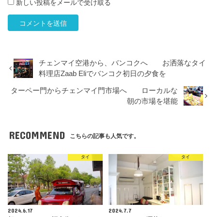
新しい投稿をメールで受け取る
チェンマイ空港から、バンコクへ お洒落なタイ
料理店Zaab Eliでバンコク初日の夕食を
ターペー門からチェンマイ門市場へ ローカルな
朝の市場を堪能
RECOMMEND
こちらの記事も人気です。
タイ
タイ
2024.6.17
2024.7.7