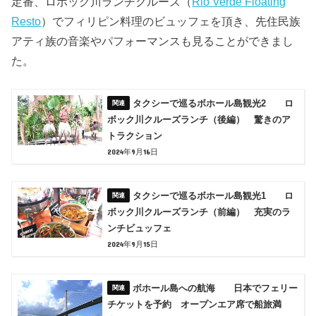
定番、ロボック川ランチクルーズ（
Rio Verde Floating
Resto
）でフィリピン料理のビュッフェを頂き、先住民族
アティ族の音楽やパフォーマンスも見ることができまし
た。
タクシーで巡るボホール島観光2 ロ
ボック川クルーズランチ（後編） 驚きのア
トラクション
2024年9月16日
タクシーで巡るボホール島観光1 ロ
ボック川クルーズランチ（前編） 充実のラ
ンチビュッフェ
2024年9月15日
ボホール島への航海 日本でフェリー
チケットを予約 オープンエア席で船旅満