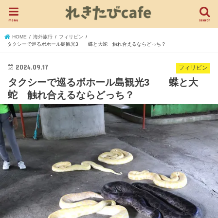
menu
search
HOME
海外旅行
フィリピン
タクシーで巡るボホール島観光3 蝶と大蛇 触れ合えるならどっち？
2024.09.17
フィリピン
タクシーで巡るボホール島観光3 蝶と大
蛇 触れ合えるならどっち？