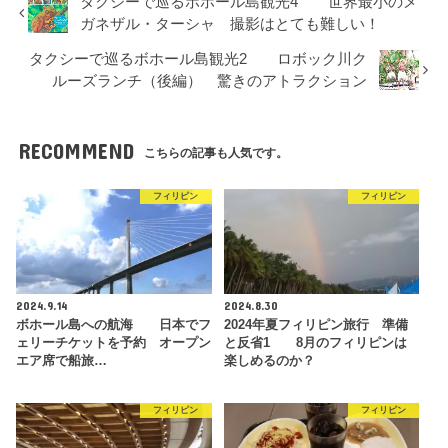
タクシーで巡るボホール島観光4 世界最小のメ
ガネザル・ターシャ 撮影はとても難しい！
タクシーで巡るボホール島観光2 ロボック川ク
ルーズランチ（後編） 驚きのアトラクション
RECOMMEND
こちらの記事も人気です。
フィリピン
フィリピン
2024.9.14
2024.8.30
ボホール島への航海 日本でフ
2024年夏フィリピン旅行 準備
ェリーチケットを予約 オープン
と反省1 8月のフィリピンは
エア席で船旅…
楽しめるのか？
フィリピン
フィリピン