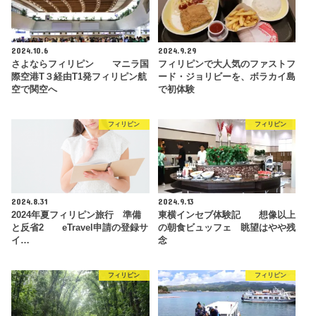
2024.10.6
2024.9.29
さよならフィリピン マニラ国
フィリピンで大人気のファストフ
際空港T３経由T1発フィリピン航
ード・ジョリビーを、ボラカイ島
空で関空へ
で初体験
フィリピン
フィリピン
2024.8.31
2024.9.13
2024年夏フィリピン旅行 準備
東横インセブ体験記 想像以上
と反省2 eTravel申請の登録サ
の朝食ビュッフェ 眺望はやや残
イ…
念
フィリピン
フィリピン