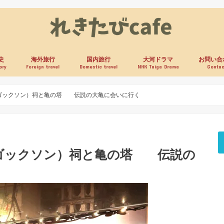
史
海外旅行
国内旅行
大河ドラマ
お問い合
ory
Foreign travel
Domestic travel
NHK Taiga Drama
Contac
ゴックソン）祠と亀の塔 伝説の大亀に会いに行く
ゴックソン）祠と亀の塔 伝説の