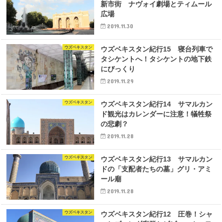
新市街 ナヴォイ劇場とティムール
広場
2019.11.30
ウズベキスタン
ウズベキスタン紀行15 寝台列車で
タシケントへ！タシケントの地下鉄
にびっくり
2019.11.29
ウズベキスタン
ウズベキスタン紀行14 サマルカン
ド観光はカレンダーに注意！犠牲祭
の悲劇？
2019.11.28
ウズベキスタン
ウズベキスタン紀行13 サマルカン
ドの「支配者たちの墓」グリ・アミ
ール廟
2019.11.28
ウズベキスタン
ウズベキスタン紀行12 圧巻！シャ