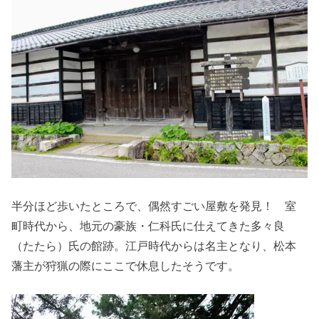
半分ほど歩いたところで、偶然すごい屋敷を発見！ 室
町時代から、地元の豪族・仁科氏に仕えてきた多々良
（たたら）氏の館跡。江戸時代からは名主となり、松本
藩主が狩猟の際にここで休息したそうです。