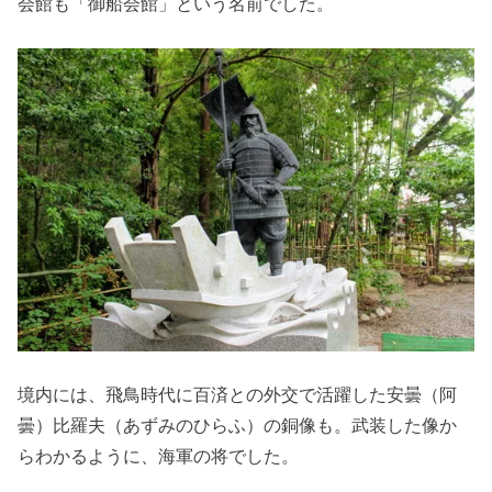
会館も「御船会館」という名前でした。
境内には、飛鳥時代に百済との外交で活躍した安曇（阿
曇）比羅夫（あずみのひらふ）の銅像も。武装した像か
らわかるように、海軍の将でした。