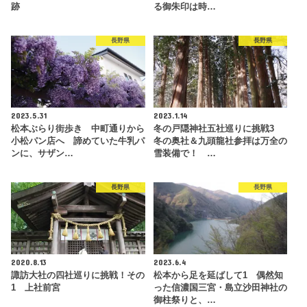
跡
る御朱印は時…
長野県
長野県
2023.5.31
2023.1.14
松本ぶらり街歩き 中町通りから
冬の戸隠神社五社巡りに挑戦3
小松パン店へ 諦めていた牛乳パ
冬の奥社＆九頭龍社参拝は万全の
ンに、サザン…
雪装備で！ …
長野県
長野県
2020.8.13
2023.6.4
諏訪大社の四社巡りに挑戦！その
松本から足を延ばして1 偶然知
1 上社前宮
った信濃国三宮・島立沙田神社の
御柱祭りと、…