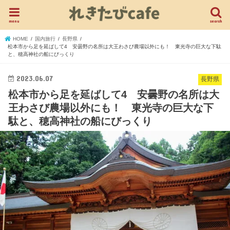
menu
search
HOME
国内旅行
長野県
松本市から足を延ばして4 安曇野の名所は大王わさび農場以外にも！ 東光寺の巨大な下駄
と、穂高神社の船にびっくり
2023.06.07
長野県
松本市から足を延ばして4 安曇野の名所は大
王わさび農場以外にも！ 東光寺の巨大な下
駄と、穂高神社の船にびっくり