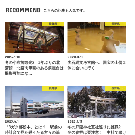
RECOMMEND
こちらの記事も人気です。
長野県
長野県
2023.1.18
2020.8.12
冬の小布施観光2 3年ぶりの北
尖石縄文考古館へ、国宝の土偶２
斎館 北斎肉筆画のある祭屋台は
体に会いに行く
撮影可能にな…
長野県
長野県
2023.6.1
2023.1.13
「3ガク都松本」とは？ 駅前の
冬の戸隠神社五社巡りに挑戦2
時計台で見た錚々たる方々の筆
冬の参拝は要注意！ 中社で頂け