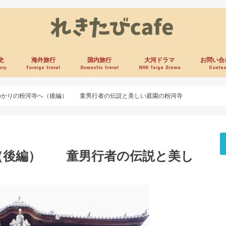
史
海外旅行
国内旅行
大河ドラマ
お問い合
ory
Foreign travel
Domestic travel
NHK Taiga Drama
Contac
ゆかりの粉河寺へ（後編） 童男行者の伝説と美しい庭園の粉河寺
（後編） 童男行者の伝説と美し