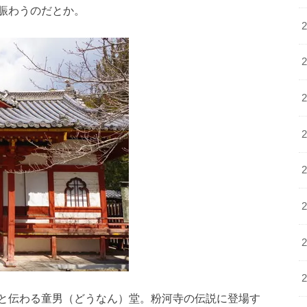
賑わうのだとか。
と伝わる童男（どうなん）堂。粉河寺の伝説に登場す