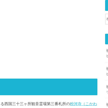
にある西国三十三ヶ所観音霊場第三番札所の
粉河寺（こかわ